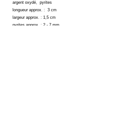
argent oxydé, pyrites
longueur approx. : 3 cm
largeur approx. : 1,5 cm
pyrites approx. : 2 - 7 mm
Création :
Kate Wood
galerie samagra / 52 rue jacob - 75006 paris /
+33 1 42 86 86 19
/
contact@galeriesamagra.com
Mentions Légales
© galerie samagra 2026
Newsletter