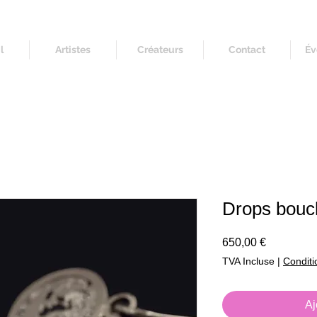
l
Artistes
Créateurs
Contact
Év
Drops boucl
Prix
650,00 €
TVA Incluse
|
Conditi
Aj