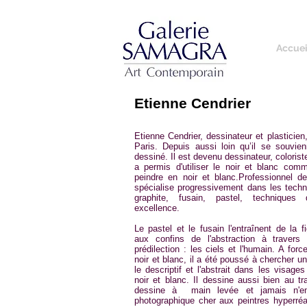
Accuei
Etienne Cendrier
Etienne Cendrier, dessinateur et plasticien, 
Paris. Depuis aussi loin qu’il se souvien
dessiné. Il est devenu dessinateur, coloriste
a permis d'utiliser le noir et blanc comm
peindre en noir et blanc.Professionnel de
spécialise progressivement dans les techn
graphite, fusain, pastel, techniques
excellence.
Le pastel et le fusain l'entraînent de la f
aux confins de l'abstraction à traver
prédilection : les ciels et l'humain. A for
noir et blanc, il a été poussé à chercher u
le descriptif et l'abstrait dans les visage
noir et blanc. Il dessine aussi bien au tr
dessine à main levée et jamais n'emp
photographique cher aux peintres hyperréa