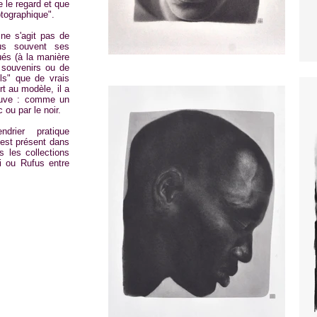
e le regard et que
otographique".
l ne s'agit pas de
lus souvent ses
ués (à la manière
e souvenirs ou de
ls" que de vrais
rt au modèle, il a
neuve : comme un
 ou par le noir.
drier pratique
 est présent dans
 les collections
i ou Rufus entre