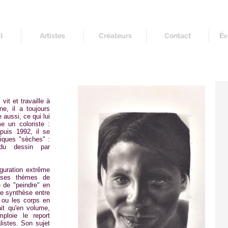
l
Artistes
Créateurs
Contact
Év
vit et travaille à
ne, il a toujours
 aussi, ce qui lui
e un coloriste :
puis 1992, il se
iques "sèches" :
 du dessin par
iguration extrême
s ses thèmes de
ce de "peindre" en
ne synthèse entre
s ou les corps en
ait qu'en volume,
loie le report
listes. Son sujet