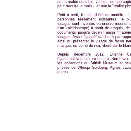
est la réalité sensible, visible - ce que capt
peut traduire la main - et non la "réalité ph
Petit à petit, il s’est libéré du modèle : i
personnes réellement existantes, le p
visages sont inventés ou encore reconstit
d'un kaléidoscope) à partir de croquis, d
documents jusqu'à devenir aussi "matérie
visages. Ayant "gagné" sa liberté par rappo
ainsi pu présenter le visage de façon 
masque, ou cerné de noir, libéré par le blanc
Depuis décembre 2012, Etienne Cen
également la sculpture en cire. Son travail
les collections du British Museum et dans
privées de Whoopi Goldberg, Agnès Jaou
autres.